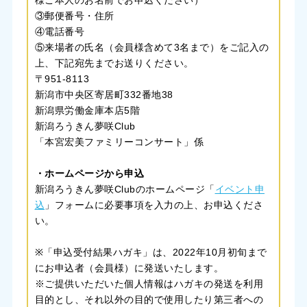
③郵便番号・住所
④電話番号
⑤来場者の氏名（会員様含めて3名まで）をご記入の
上、下記宛先までお送りください。
〒951-8113
新潟市中央区寄居町332番地38
新潟県労働金庫本店5階
新潟ろうきん夢咲Club
「本宮宏美ファミリーコンサート」係
・ホームページから申込
新潟ろうきん夢咲Clubのホームページ「
イベント申
込
」フォームに必要事項を入力の上、お申込くださ
い。
※「申込受付結果ハガキ」は、2022年10月初旬まで
にお申込者（会員様）に発送いたします。
※ご提供いただいた個人情報はハガキの発送を利用
目的とし、それ以外の目的で使用したり第三者への