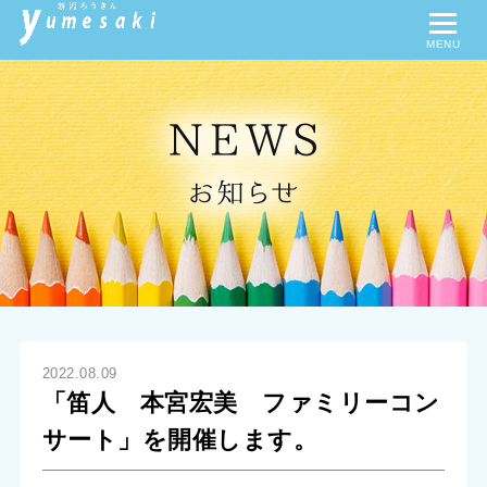
会員限定クーポン
懸賞＆プレゼント
夢咲POST投稿
イベント申込
TOP
新潟ろうきん夢咲Clubとは？
無料相談
2022.08.09
「笛人 本宮宏美 ファミリーコン
知っ得情報
サート」を開催します。
夢咲Clip